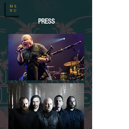
ME
NU
PRESS